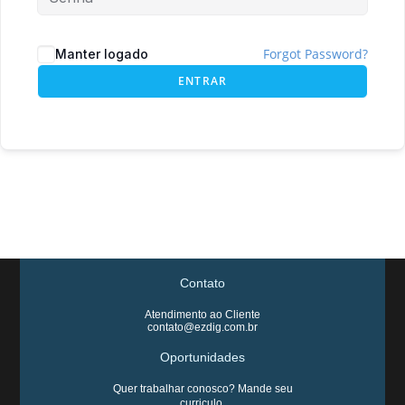
Forgot Password?
Manter logado
ENTRAR
Contato
Atendimento ao Cliente
contato@ezdig.com.br
Oportunidades
Quer trabalhar conosco? Mande seu
curriculo.