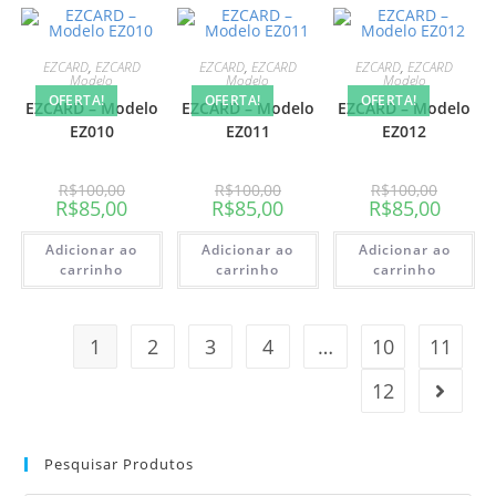
EZCARD
,
EZCARD
EZCARD
,
EZCARD
EZCARD
,
EZCARD
Modelo
Modelo
Modelo
OFERTA!
OFERTA!
OFERTA!
EZCARD – Modelo
EZCARD – Modelo
EZCARD – Modelo
EZ010
EZ011
EZ012
R$
100,00
R$
100,00
R$
100,00
R$
85,00
R$
85,00
R$
85,00
Adicionar ao
Adicionar ao
Adicionar ao
carrinho
carrinho
carrinho
1
2
3
4
…
10
11
12
Pesquisar Produtos