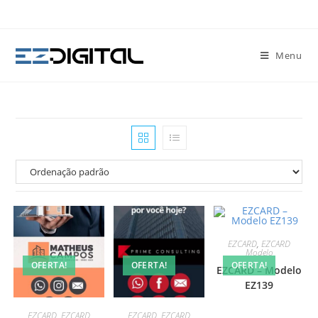
Menu
EZCARD
,
EZCARD
Modelo
OFERTA!
OFERTA!
OFERTA!
EZCARD – Modelo
EZ139
EZCARD
,
EZCARD
EZCARD
,
EZCARD