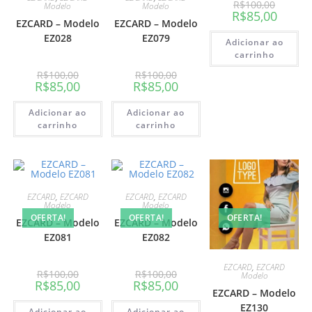
R$
100,00
Modelo
Modelo
R$
85,00
EZCARD – Modelo
EZCARD – Modelo
EZ028
EZ079
Adicionar ao
carrinho
R$
100,00
R$
100,00
R$
85,00
R$
85,00
Adicionar ao
Adicionar ao
carrinho
carrinho
EZCARD
,
EZCARD
EZCARD
,
EZCARD
Modelo
Modelo
OFERTA!
OFERTA!
OFERTA!
EZCARD – Modelo
EZCARD – Modelo
EZ081
EZ082
EZCARD
,
EZCARD
R$
100,00
R$
100,00
Modelo
R$
85,00
R$
85,00
EZCARD – Modelo
EZ130
Adicionar ao
Adicionar ao