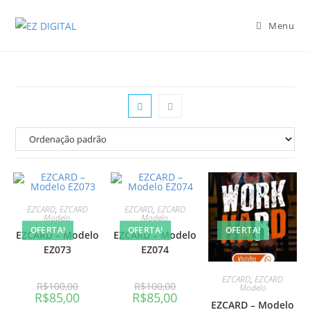
Menu
EZCARD
,
EZCARD
EZCARD
,
EZCARD
Modelo
Modelo
OFERTA!
OFERTA!
OFERTA!
EZCARD – Modelo
EZCARD – Modelo
EZ073
EZ074
EZCARD
,
EZCARD
R$
100,00
R$
100,00
Modelo
R$
85,00
R$
85,00
EZCARD – Modelo