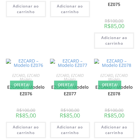
EZ075
Adicionar ao
Adicionar ao
carrinho
carrinho
R$
100,00
R$
85,00
Adicionar ao
carrinho
EZCARD
,
EZCARD
EZCARD
,
EZCARD
EZCARD
,
EZCARD
Modelo
Modelo
Modelo
OFERTA!
OFERTA!
OFERTA!
EZCARD – Modelo
EZCARD – Modelo
EZCARD – Modelo
EZ076
EZ077
EZ078
R$
100,00
R$
100,00
R$
100,00
R$
85,00
R$
85,00
R$
85,00
Adicionar ao
Adicionar ao
Adicionar ao
carrinho
carrinho
carrinho