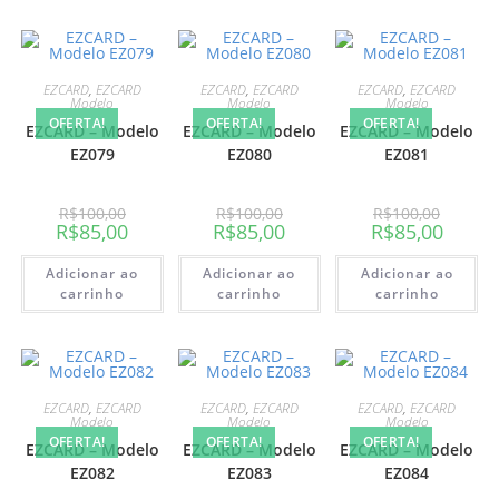
EZCARD
,
EZCARD
EZCARD
,
EZCARD
EZCARD
,
EZCARD
Modelo
Modelo
Modelo
OFERTA!
OFERTA!
OFERTA!
EZCARD – Modelo
EZCARD – Modelo
EZCARD – Modelo
EZ079
EZ080
EZ081
R$
100,00
R$
100,00
R$
100,00
R$
85,00
R$
85,00
R$
85,00
Adicionar ao
Adicionar ao
Adicionar ao
carrinho
carrinho
carrinho
EZCARD
,
EZCARD
EZCARD
,
EZCARD
EZCARD
,
EZCARD
Modelo
Modelo
Modelo
OFERTA!
OFERTA!
OFERTA!
EZCARD – Modelo
EZCARD – Modelo
EZCARD – Modelo
EZ082
EZ083
EZ084