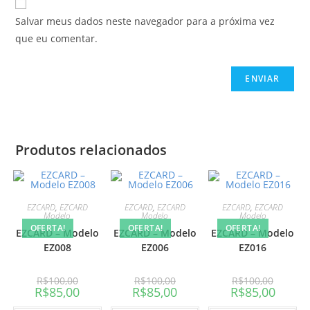
Salvar meus dados neste navegador para a próxima vez
que eu comentar.
Produtos relacionados
EZCARD
,
EZCARD
EZCARD
,
EZCARD
EZCARD
,
EZCARD
Modelo
Modelo
Modelo
OFERTA!
OFERTA!
OFERTA!
EZCARD – Modelo
EZCARD – Modelo
EZCARD – Modelo
EZ008
EZ006
EZ016
R$
100,00
R$
100,00
R$
100,00
R$
85,00
R$
85,00
R$
85,00