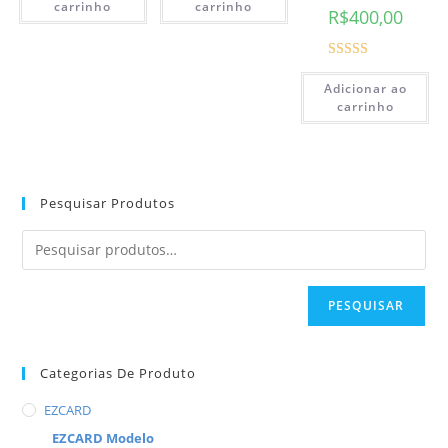
carrinho
carrinho
R$
400,00
Avaliação
Adicionar ao
5.00
de 5
carrinho
Pesquisar Produtos
PESQUISAR
Categorias De Produto
EZCARD
EZCARD Modelo