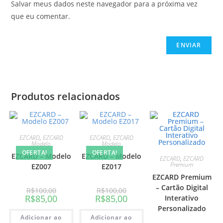
Salvar meus dados neste navegador para a próxima vez
que eu comentar.
Produtos relacionados
EZCARD
,
EZCARD
EZCARD
,
EZCARD
Modelo
Modelo
OFERTA!
OFERTA!
EZCARD – Modelo
EZCARD – Modelo
EZCARD
,
EZCARD
Premium
EZ007
EZ017
EZCARD Premium
– Cartão Digital
R$
100,00
R$
100,00
R$
85,00
R$
85,00
Interativo
Personalizado
Adicionar ao
Adicionar ao