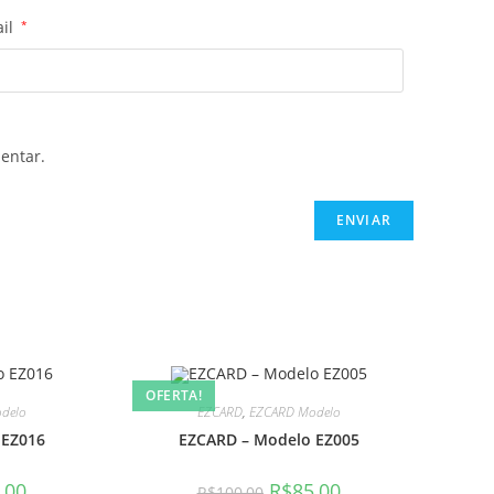
ail
*
entar.
OFERTA!
delo
EZCARD
,
EZCARD Modelo
 EZ016
EZCARD – Modelo EZ005
O
O
O
,00
R$
85,00
R$
100,00