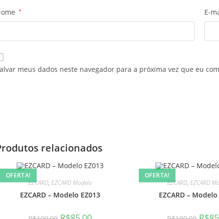
Nome
*
E-m
alvar meus dados neste navegador para a próxima vez que eu com
Produtos relacionados
OFERTA!
OFERTA!
EZCARD
,
EZCARD Modelo
EZCARD
,
EZCARD Mo
EZCARD – Modelo EZ013
EZCARD – Modelo
O
O
O
R$
85,00
R$
85
R$
100,00
R$
100,00