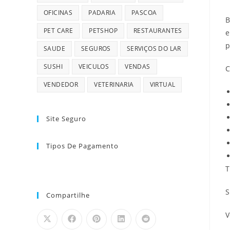
OFICINAS
PADARIA
PASCOA
B
PET CARE
PETSHOP
RESTAURANTES
e
p
SAUDE
SEGUROS
SERVIÇOS DO LAR
SUSHI
VEICULOS
VENDAS
C
VENDEDOR
VETERINARIA
VIRTUAL
Site Seguro
Tipos De Pagamento
T
S
Compartilhe
V