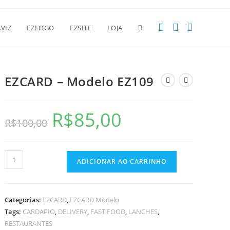
Alternar
VIZ
EZLOGO
EZSITE
LOJA
pesquisa
EZCARD – Modelo EZ109
do
R$
85,00
O
O
R$
100,00
preço
preço
original
atual
era:
é:
site
R$100,00.
R$85,00.
EZCARD
ADICIONAR AO CARRINHO
-
Modelo
EZ109
Categorias:
EZCARD
,
EZCARD Modelo
quantidade
Tags:
CARDAPIO
,
DELIVERY
,
FAST FOOD
,
LANCHES
,
RESTAURANTES