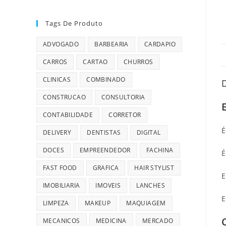
Tags De Produto
ADVOGADO
BARBEARIA
CARDAPIO
CARROS
CARTAO
CHURROS
CLINICAS
COMBINADO
CONSTRUCAO
CONSULTORIA
CONTABILIDADE
CORRETOR
É
DELIVERY
DENTISTAS
DIGITAL
DOCES
EMPREENDEDOR
FACHINA
É
FAST FOOD
GRAFICA
HAIR STYLIST
E
IMOBILIARIA
IMOVEIS
LANCHES
E
LIMPEZA
MAKEUP
MAQUIAGEM
MECANICOS
MEDICINA
MERCADO