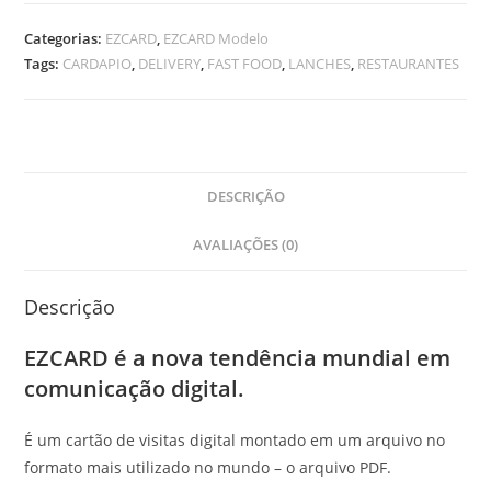
Categorias:
EZCARD
,
EZCARD Modelo
Tags:
CARDAPIO
,
DELIVERY
,
FAST FOOD
,
LANCHES
,
RESTAURANTES
DESCRIÇÃO
AVALIAÇÕES (0)
Descrição
EZCARD é a nova tendência mundial em
comunicação digital.
É um cartão de visitas digital montado em um arquivo no
formato mais utilizado no mundo – o arquivo PDF.