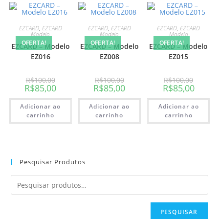
EZCARD
,
EZCARD
EZCARD
,
EZCARD
EZCARD
,
EZCARD
Modelo
Modelo
Modelo
OFERTA!
OFERTA!
OFERTA!
EZCARD – Modelo
EZCARD – Modelo
EZCARD – Modelo
EZ016
EZ008
EZ015
R$
100,00
R$
100,00
R$
100,00
R$
85,00
R$
85,00
R$
85,00
Adicionar ao
Adicionar ao
Adicionar ao
carrinho
carrinho
carrinho
Pesquisar Produtos
PESQUISAR