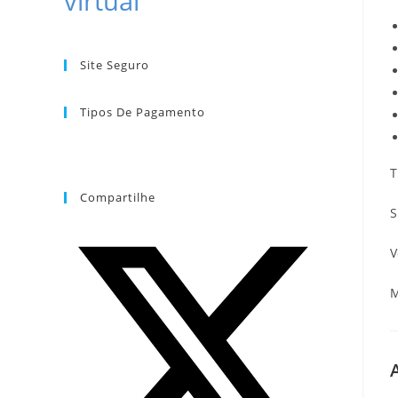
virtual
Site Seguro
Tipos De Pagamento
T
Compartilhe
S
V
M