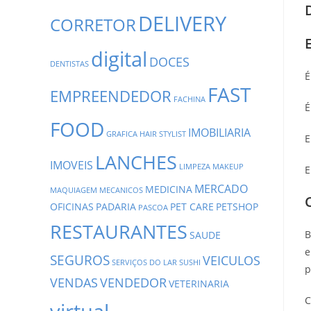
DELIVERY
CORRETOR
digital
DOCES
DENTISTAS
É
FAST
EMPREENDEDOR
FACHINA
É
FOOD
IMOBILIARIA
GRAFICA
HAIR STYLIST
E
LANCHES
IMOVEIS
LIMPEZA
MAKEUP
E
MERCADO
MEDICINA
MAQUIAGEM
MECANICOS
OFICINAS
PADARIA
PET CARE
PETSHOP
PASCOA
RESTAURANTES
B
SAUDE
e
SEGUROS
VEICULOS
SERVIÇOS DO LAR
SUSHI
p
VENDAS
VENDEDOR
VETERINARIA
C