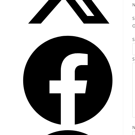
N
S
O
S
S