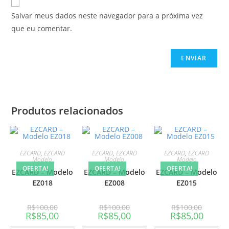
Salvar meus dados neste navegador para a próxima vez
que eu comentar.
Produtos relacionados
EZCARD
,
EZCARD
EZCARD
,
EZCARD
EZCARD
,
EZCARD
Modelo
Modelo
Modelo
OFERTA!
OFERTA!
OFERTA!
EZCARD – Modelo
EZCARD – Modelo
EZCARD – Modelo
EZ018
EZ008
EZ015
R$
100,00
R$
100,00
R$
100,00
R$
85,00
R$
85,00
R$
85,00